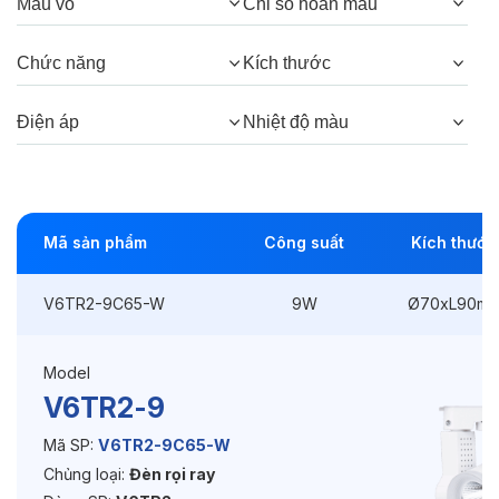
Màu vỏ
Chỉ số hoàn màu
Góc chiếu:
24°
Chức năng
Kích thước
Thông số Điện & Lắp đặt
Điện áp
Nhiệt độ màu
Công suất:
9W
Kiểu lắp đặt:
Gài / Ray
Mã sản phẩm
Công suất
Kích thước
Điều hướng:
Có chỉnh hướng
V6TR2-9C65-W
9W
Ø70xL90m
Kích thước
Ø70xL90mm
Điện áp:
220VAC, 50Hz
Model
V6TR2-9
Độ bền & tùy chọn mở rộng
Mã SP:
V6TR2-9C65-W
Chủng loại:
Đèn rọi ray
Tuổi thọ:
>30000h