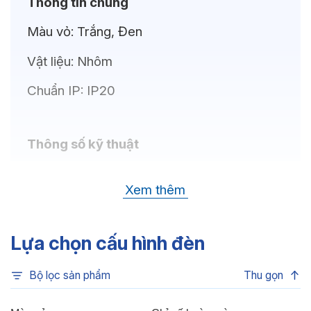
Thông tin chung
Màu vỏ:
Trắng, Đen
Vật liệu:
Nhôm
Chuẩn IP:
IP20
Thông số kỹ thuật
Bóng LED:
OSRAM(GERMANY)
Xem thêm
Nhiệt độ màu:
6500K, 4000K, 3500K,
3000K
Lựa chọn cấu hình đèn
Chỉ số hoàn màu:
CRI80, CRI90
Bộ lọc sản phẩm
Thu gọn
Quang thông:
900lm(C), 900lm(N),
855lm(W)