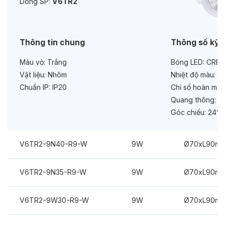
Dòng SP:
V6TR2
Bảo hành:
3 năm
Chức năng:
On/Off
Thông tin chung
Thông số kỹ 
Màu vỏ:
Trắng
Bóng LED:
CREE
Vật liệu:
Nhôm
Nhiệt độ màu:
6
Chuẩn IP:
IP20
Chỉ số hoàn màu
Quang thông:
90
Góc chiếu:
24°
V6TR2-9N40-R9-W
9W
Ø70xL90m
V6TR2-9N35-R9-W
9W
Ø70xL90m
V6TR2-9W30-R9-W
9W
Ø70xL90m