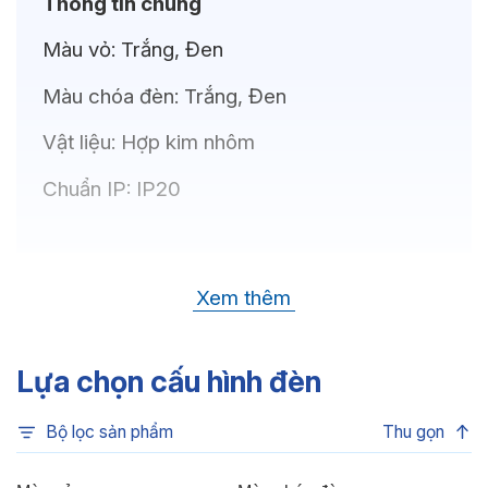
Thông tin chung
Màu vỏ:
Trắng, Đen
Màu chóa đèn:
Trắng, Đen
Vật liệu:
Hợp kim nhôm
Chuẩn IP:
IP20
Thông số kỹ thuật
Xem thêm
Bóng LED:
CREE(USA)
Nhiệt độ màu:
6500K, 4000K, 3500K,
Lựa chọn cấu hình đèn
3000K, 3CCT
Bộ lọc sản phẩm
Thu gọn
Chỉ số hoàn màu:
CRI80