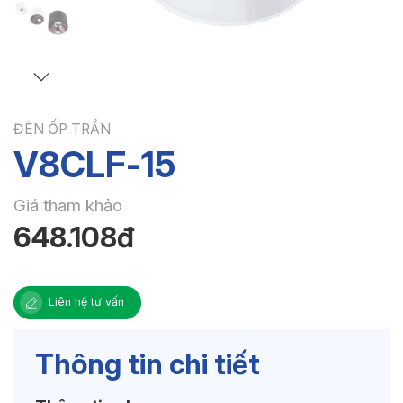
ĐÈN ỐP TRẦN
V8CLF-15
Giá tham khảo
648.108đ
Liên hệ tư vấn
Thông tin chi tiết