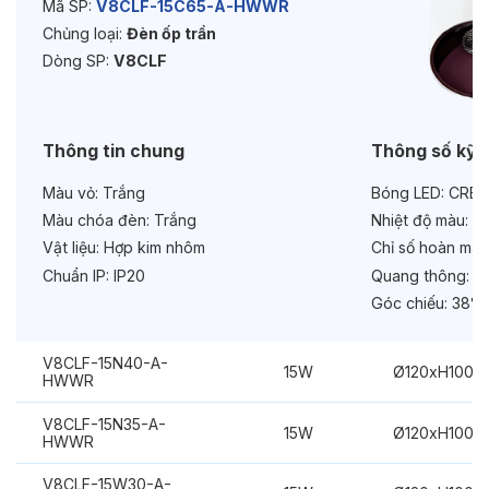
Mã SP:
V8CLF-15C65-A-HWWR
Chủng loại:
Đèn ốp trần
Bảo hành:
3 năm
Dòng SP:
V8CLF
Chức năng:
On/Off
Thông tin chung
Thông số kỹ 
Màu vỏ:
Trắng
Bóng LED:
CREE
Màu chóa đèn:
Trắng
Nhiệt độ màu:
6
Vật liệu:
Hợp kim nhôm
Chỉ số hoàn màu
Chuẩn IP:
IP20
Quang thông:
16
Góc chiếu:
38° 
V8CLF-15N40-A-
15W
Ø120xH100m
HWWR
V8CLF-15N35-A-
15W
Ø120xH100m
HWWR
V8CLF-15W30-A-