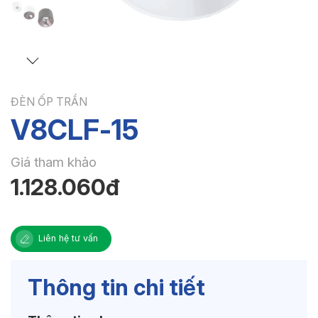
ĐÈN ỐP TRẦN
V8CLF-15
Giá tham khảo
1.128.060đ
Liên hệ tư vấn
Thông tin chi tiết