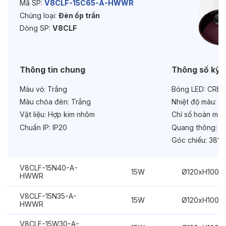
Mã SP:
V8CLF-15C65-A-HWWR
Chủng loại:
Đèn ốp trần
Bảo hành:
3 năm
Dòng SP:
V8CLF
Chức năng:
Dimmer Dali
Thông tin chung
Thông số kỹ 
Màu vỏ:
Trắng
Bóng LED:
CREE
Màu chóa đèn:
Trắng
Nhiệt độ màu:
6
Vật liệu:
Hợp kim nhôm
Chỉ số hoàn màu
Chuẩn IP:
IP20
Quang thông:
16
Góc chiếu:
38° 
V8CLF-15N40-A-
15W
Ø120xH100m
HWWR
V8CLF-15N35-A-
15W
Ø120xH100m
HWWR
V8CLF-15W30-A-