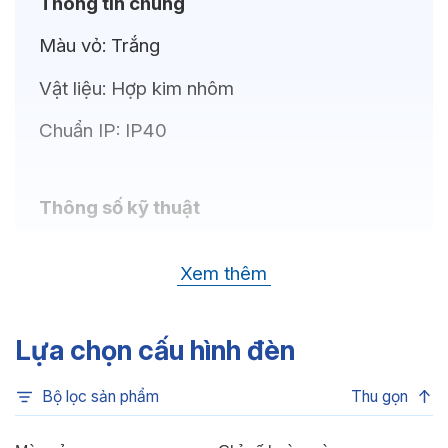
Thông tin chung
Màu vỏ:
Trắng
Vật liệu:
Hợp kim nhôm
Chuẩn IP:
IP40
Thông số kỹ thuật
Bóng LED:
OSRAM(GERMANY)
Xem thêm
Nhiệt độ màu:
6500K, 4000K, 3500K,
3000K, 3CCT
Lựa chọn cấu hình đèn
Chỉ số hoàn màu:
CRI80, CRI90
Bộ lọc sản phẩm
Thu gọn
Quang thông:
990lm(C), 990lm(N),
900lm(W)