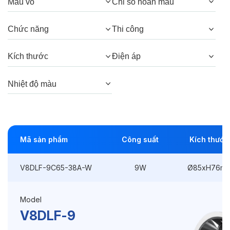
Màu vỏ
Chỉ số hoàn màu
Góc chiếu:
38°, 24°
Chức năng
Thi công
Thông số Điện & Lắp đặt
Kích thước
Điện áp
Công suất:
9W
Nhiệt độ màu
Kiểu lắp đặt:
Lắp âm
Kích thước
Ø85xH76mm
Mã sản phẩm
Công suất
Kích thước
Thi công:
Ø75mm
Điện áp:
220VAC, 50Hz
V8DLF-9C65-38A-W
9W
Ø85xH76m
Model
Độ bền & tùy chọn mở rộng
V8DLF-9
Tuổi thọ:
>30000h