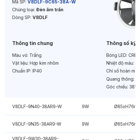
Mã SP:
V8DLF-9C65-38A-W
Chủng loại:
Đèn âm trần
Bảo hành:
3 năm
Dòng SP:
V8DLF
Chức năng:
On/Off
Thông tin chung
Thông số kỹ 
Màu vỏ:
Trắng
Bóng LED:
CREE
Vật liệu:
Hợp kim nhôm
Nhiệt độ màu:
6
Chuẩn IP:
IP40
Chỉ số hoàn màu
Quang thông:
99
Góc chiếu:
38°
V8DLF-9N40-38AR9-W
9W
Ø85xH76m
V8DLF-9N35-38AR9-W
9W
Ø85xH76m
V8DLF-9W30-38AR9-