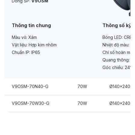
Dòng SP:
V9OSM
Bảo hành:
3 năm
Chức năng:
On/Off
Thông tin chung
Thông số kỹ 
Màu vỏ:
Xám
Bóng LED:
CREE
Vật liệu:
Hợp kim nhôm
Nhiệt độ màu:
6
Chuẩn IP:
IP65
Chỉ số hoàn màu
Quang thông:
56
Góc chiếu:
24°
V9OSM-70N40-G
70W
Ø140x240m
V9OSM-70W30-G
70W
Ø140x240m