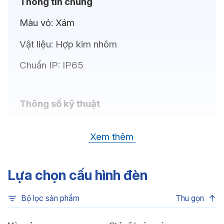
Thông tin chung
Màu vỏ:
Xám
Vật liệu:
Hợp kim nhôm
Chuẩn IP:
IP65
Thông số kỹ thuật
Bóng LED:
CREE (USA)
Xem thêm
Nhiệt độ màu:
6500K, 4000K, 3000K
Chỉ số hoàn màu:
CRI>80
Lựa chọn cấu hình đèn
Quang thông:
5600lm(C), 5600lm(N),
Bộ lọc sản phẩm
Thu gọn
5400lm(W)