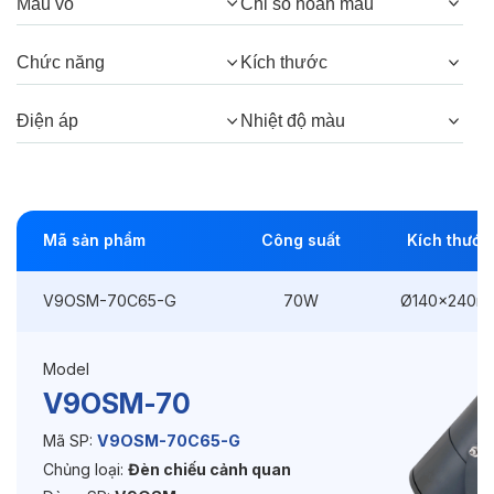
Góc chiếu:
24°
Màu vỏ
Chỉ số hoàn màu
Chức năng
Kích thước
Thông số Điện & Lắp đặt
Điện áp
Nhiệt độ màu
Công suất:
70W
Kiểu lắp đặt:
Ghim / Cắm
Điều hướng:
Có chỉnh hướng
Mã sản phẩm
Công suất
Kích thước
Kích thước
Ø140x240mm
V9OSM-70C65-G
70W
Ø140x240m
Điện áp:
220VAC, 50Hz
Model
V9OSM-70
Độ bền & tùy chọn mở rộng
Mã SP:
V9OSM-70C65-G
Tuổi thọ:
>30000h
Chủng loại:
Đèn chiếu cảnh quan