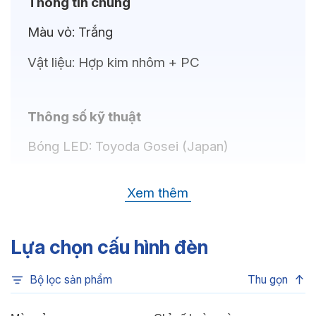
Thông tin chung
Màu vỏ:
Trắng
Vật liệu:
Hợp kim nhôm + PC
Thông số kỹ thuật
Bóng LED:
Toyoda Gosei (Japan)
Nhiệt độ màu:
6500K, 4000K, 3000K
Xem thêm
Chỉ số hoàn màu:
CRI80
Quang thông:
3750lm(C), 3750lm(N),
Lựa chọn cấu hình đèn
3600lm(W)
Bộ lọc sản phẩm
Thu gọn
Thông số Điện & Lắp đặt