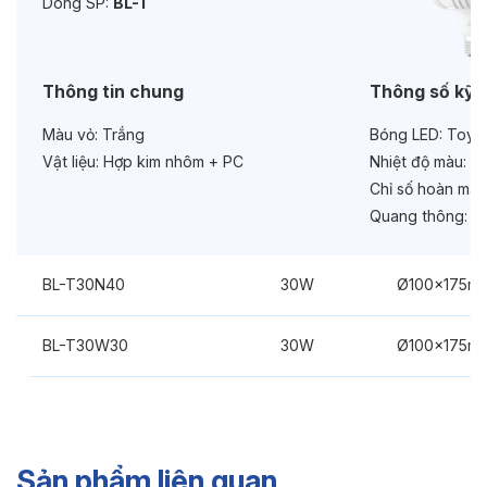
Dòng SP:
BL-T
Thông tin chung
Thông số kỹ 
Màu vỏ:
Trắng
Bóng LED:
Toyod
Vật liệu:
Hợp kim nhôm + PC
Nhiệt độ màu:
6
Chỉ số hoàn màu
Quang thông:
37
BL-T30N40
30W
Ø100x175m
BL-T30W30
30W
Ø100x175m
Sản phẩm liên quan