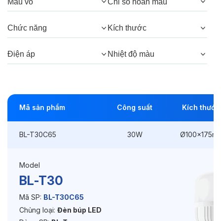
Màu vỏ
Chỉ số hoàn màu
Công suất:
30W
Chức năng
Kích thước
Kiểu lắp đặt:
Đuôi vặn E27
Điện áp
Nhiệt độ màu
Kích thước
Ø100x175mm
Điện áp:
220VAC, 50Hz
Mã sản phẩm
Công suất
Kích thước
Độ bền & tùy chọn mở rộng
BL-T30C65
30W
Ø100x175m
Tuổi thọ:
>30000h
Bảo hành:
2 năm
Model
BL-T30
Chức năng:
On/Off
Mã SP:
BL-T30C65
Chủng loại:
Đèn búp LED