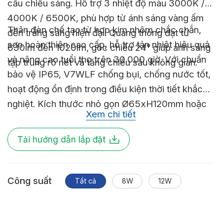
cầu chiếu sáng. Hỗ trợ 3 nhiệt độ màu 3000K /
4000K / 6500K, phù hợp từ ánh sáng vàng ấm
Thân đèn chế tạo từ hợp kim nhôm chắc chắn,
đến trắng sáng hiện đại. Quang thông đạt từ
sơn hoàn thiện cao cấp, hỗ trợ tản nhiệt hiệu quả
630lm đến 1020lm, góc chiếu 24° giúp ánh sáng
và nâng cao tuổi thọ trên 30.000 giờ. Với chuẩn
tập trung rõ nét và tăng chiều sâu không gian.
bảo vệ IP65, V7WLF chống bụi, chống nước tốt,
hoạt động ổn định trong điều kiện thời tiết khắc
nghiệt. Kích thước nhỏ gọn Ø65xH120mm hoặc
Xem chi tiết
Ø90xH130mm, dễ lắp đặt nổi trên nhiều bề mặt.
Đây là giải pháp chiếu sáng ngoại thất bền đẹp,
Tải hướng dẫn lắp đặt
tiết kiệm và chuyên nghiệp cho mọi công trình
hiện đại.
Công suất
Tất cả
8W
12W