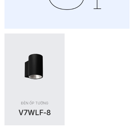
ĐÈN ỐP TƯỜNG
V7WLF-8