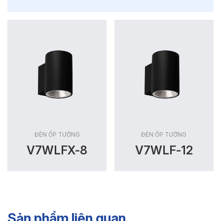
ĐÈN ỐP TƯỜNG
ĐÈN ỐP TƯỜNG
V7WLFX-8
V7WLF-12
Sản phẩm liên quan