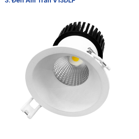
3. Đèn Âm Trần V13DLF