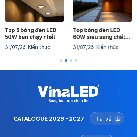
Top bóng đèn LED
Đèn LED cao áp là gì?
60W siêu sáng chất
Cách lựa chọn đèn
lượng cao
cao áp chiếu sáng
31/07/26
Kiến thức
30/07/26
Kiến thức
đường phố
CATALOGUE 2026 - 2027
Tải về