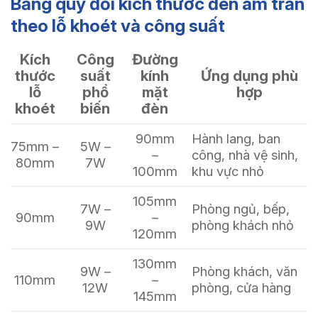
Bảng quy đổi kích thước đèn âm trần
theo lỗ khoét và công suất
Kích
Công
Đường
thước
suất
kính
Ứng dụng phù
lỗ
phổ
mặt
hợp
khoét
biến
đèn
90mm
Hành lang, ban
75mm –
5W –
–
công, nhà vệ sinh,
80mm
7W
100mm
khu vực nhỏ
105mm
7W –
Phòng ngủ, bếp,
90mm
–
9W
phòng khách nhỏ
120mm
130mm
9W –
Phòng khách, văn
110mm
–
12W
phòng, cửa hàng
145mm