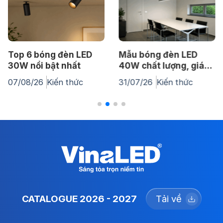
 6 bóng đèn LED
Mẫu bóng đèn LED
Top
 nổi bật nhất
40W chất lượng, giá
50W
tốt nhất
08/26
Kiến thức
31/07/26
Kiến thức
31/0
CATALOGUE 2026 - 2027
Tải về