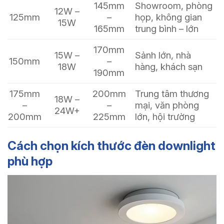
145mm
Showroom, phòng
12W –
125mm
–
họp, không gian
15W
165mm
trung bình – lớn
170mm
15W –
Sảnh lớn, nhà
150mm
–
18W
hàng, khách sạn
190mm
175mm
200mm
Trung tâm thương
18W –
–
–
mại, văn phòng
24W+
200mm
225mm
lớn, hội trường
Cách chọn kích thước đèn downlight
phù hợp