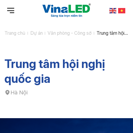
Bỏ
qua
nội
dung
Trang chủ
Dự án
Văn phòng - Công sở
Trung tâm hội
nghị quốc gia
Trung tâm hội nghị
quốc gia
Hà Nội