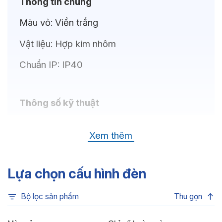
Thông tin chung
Màu vỏ:
Viền trắng
Vật liệu:
Hợp kim nhôm
Chuẩn IP:
IP40
Thông số kỹ thuật
Bóng LED:
CREE (USA)
Xem thêm
Nhiệt độ màu:
6500K, 4000K, 3500K,
3000K, 3CCT
Lựa chọn cấu hình đèn
Chỉ số hoàn màu:
CRI80
Bộ lọc sản phẩm
Thu gọn
Quang thông:
3000lm(C), 3000lm(N),
2850lm(W)