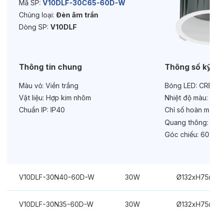
Mã SP:
V10DLF-30C65-60D-W
Chủng loại:
Đèn âm trần
Tuổi thọ:
>30000h
Dòng SP:
V10DLF
Bảo hành:
3 năm
Chức năng:
On/Off
Thông tin chung
Thông số kỹ 
Màu vỏ:
Viền trắng
Bóng LED:
CREE
Vật liệu:
Hợp kim nhôm
Nhiệt độ màu:
6
Chuẩn IP:
IP40
Chỉ số hoàn màu
Quang thông:
30
Góc chiếu:
60°
V10DLF-30N40-60D-W
30W
Ø132xH75m
V10DLF-30N35-60D-W
30W
Ø132xH75m