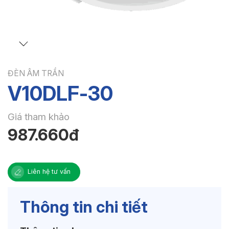
ĐÈN ÂM TRẦN
V10DLF-30
Giá tham khảo
987.660đ
Liên hệ tư vấn
Thông tin chi tiết