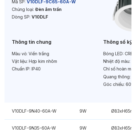
Mã SP:
V10DLF-9C65-60A-W
Chủng loại:
Đèn âm trần
Tuổi thọ:
>30000h
Dòng SP:
V10DLF
Bảo hành:
3 năm
Chức năng:
On/Off
Thông tin chung
Thông số kỹ 
Màu vỏ:
Viền trắng
Bóng LED:
CREE
Vật liệu:
Hợp kim nhôm
Nhiệt độ màu:
6
Chuẩn IP:
IP40
Chỉ số hoàn màu
Quang thông:
94
Góc chiếu:
60°
V10DLF-9N40-60A-W
9W
Ø83xH65m
V10DLF-9N35-60A-W
9W
Ø83xH65m