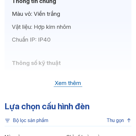
Thông tin chung
Màu vỏ:
Viền trắng
Vật liệu:
Hợp kim nhôm
Chuẩn IP:
IP40
Thông số kỹ thuật
Bóng LED:
CREE (USA)
Xem thêm
Nhiệt độ màu:
6500K, 4000K, 3500K,
3000K, 3CCT
Lựa chọn cấu hình đèn
Chỉ số hoàn màu:
CRI80
Bộ lọc sản phẩm
Thu gọn
Quang thông:
945lm(C), 945lm(N),
900lm(W)