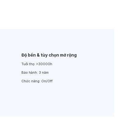
Đèn LED Sân Vườn
Đèn Đường
Độ bền & tùy chọn mở rộng
Tuổi thọ:
>30000h
Bảo hành:
3 năm
Chức năng:
On/Off