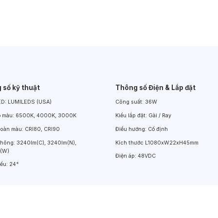
Đèn LED Chiếu Cửa Sổ
Đèn LED Âm Đất
Đèn Hồ Bơi
 số kỹ thuật
Thông số Điện & Lắp đặt
ED:
LUMILEDS (USA)
Công suất:
36W
ộ màu:
6500K, 4000K, 3000K
Kiểu lắp đặt:
Gài / Ray
hoàn màu:
CRI80, CRI90
Điều hướng:
Cố định
thông:
3240lm(C), 3240lm(N),
Kích thước
L1080xW22xH45mm
(W)
Điện áp:
48VDC
iếu:
24°