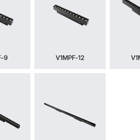
F-9
V1MPF-12
V1