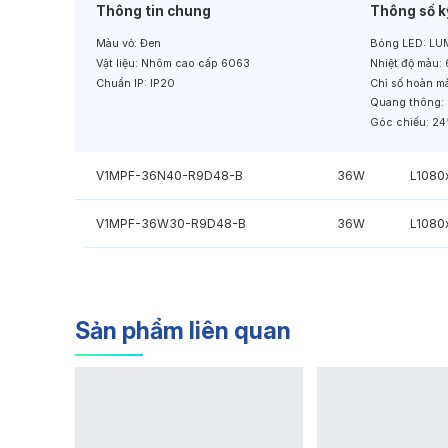
Thông tin chung
Thông số k
Màu vỏ:
Đen
Bóng LED:
LUM
Vật liệu:
Nhôm cao cấp 6063
Nhiệt độ màu:
Chuẩn IP:
IP20
Chỉ số hoàn m
Quang thông:
Góc chiếu:
24
V1MPF-36N40-R9D48-B
36W
L108
V1MPF-36W30-R9D48-B
36W
L108
Sản phẩm liên quan