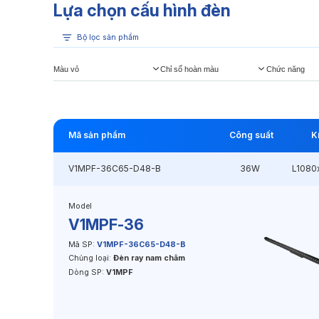
Lựa chọn cấu hình đèn
Bộ lọc sản phẩm
Màu vỏ
Chỉ số hoàn màu
Chức năng
Mã sản phẩm
Công suất
K
V1MPF-36C65-D48-B
36W
L108
Model
V1MPF-36
Mã SP:
V1MPF-36C65-D48-B
Chủng loại:
Đèn ray nam châm
Dòng SP:
V1MPF