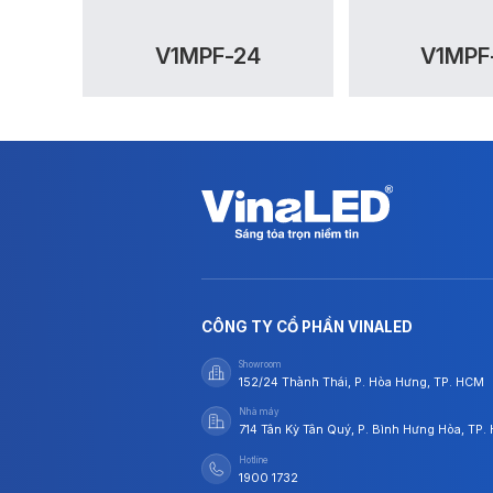
V1MPF-24
V1MPF
CÔNG TY CỔ PHẦN VINALED
Showroom
152/24 Thành Thái, P. Hòa Hưng, TP. HCM
Nhà máy
714 Tân Kỳ Tân Quý, P. Bình Hưng Hòa, TP
Hotline
1900 1732