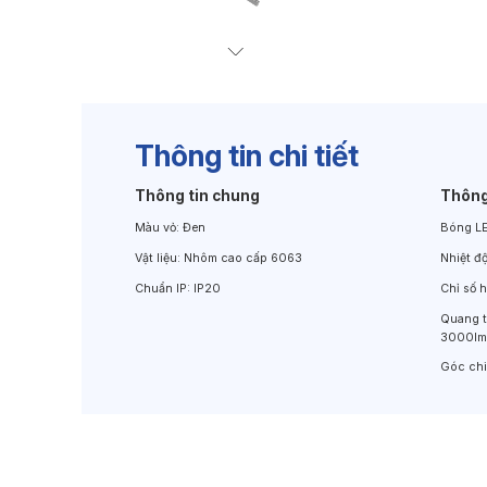
Đèn Chiếu Cảnh Quan
Đèn LED Chiếu Tường
Thông tin chi tiết
Thông tin chung
Thông
Màu vỏ:
Đen
Bóng L
Vật liệu:
Nhôm cao cấp 6063
Nhiệt đ
Chuẩn IP:
IP20
Chỉ số 
Quang 
3000lm
Góc ch