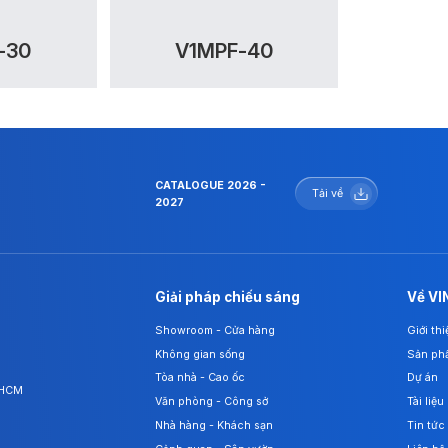
-30
V1MPF-40
CATALOGUE 2026 -
Tải về
2027
Giải pháp chiếu sáng
Về VI
Showroom - Cửa hàng
Giới th
Không gian sống
Sản ph
Tòa nhà - Cao ốc
Dự án
. HCM
Văn phòng - Công sở
Tài liệu
Nhà hàng - Khách sạn
Tin tức