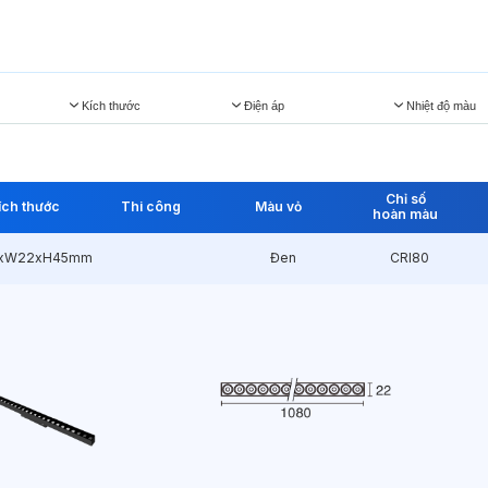
Kích thước
Điện áp
Nhiệt độ màu
Chỉ số
ích thước
Thi công
Màu vỏ
hoàn màu
0xW22xH45mm
Đen
CRI80