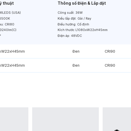
ỹ thuật
Thông số Điện & Lắp đặt
ILEDS (USA)
Công suất:
36W
6500K
Kiểu lắp đặt:
Gài / Ray
àu:
CRI80
Điều hướng:
Cố định
3240lm(C)
Kích thước
L1080xW22xH45mm
°
Điện áp:
48VDC
0xW22xH45mm
Đen
CRI90
0xW22xH45mm
Đen
CRI90