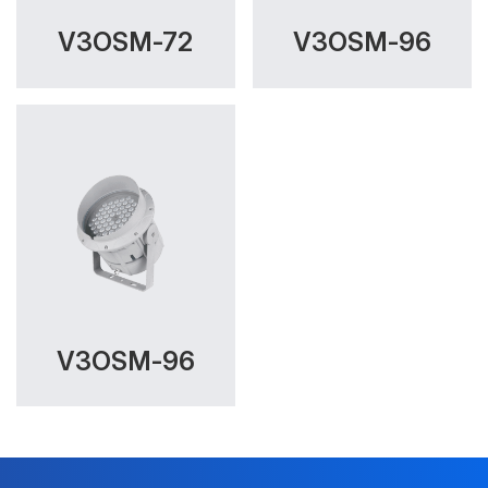
V3OSM-72
V3OSM-96
V3OSM-96