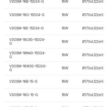
V3OSM-18B-15D24-G
18W
Ø170xL122xH2
V3OSM-18G-15D24-G
18W
Ø170xL122xH2
V3OSM-18E-15D24-G
18W
Ø170xL122xH2
V3OSM-18C65-15D24-
18W
Ø170xL122xH2
G
V3OSM-18N40-15D24-
18W
Ø170xL122xH2
G
V3OSM-18W30-15D24-
18W
Ø170xL122xH2
G
V3OSM-18B-15-G
18W
Ø170xL122xH2
V3OSM-18G-15-G
18W
Ø170xL122xH2