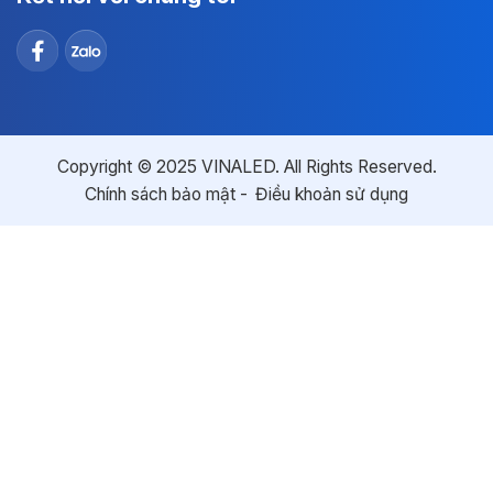
Copyright © 2025 VINALED. All Rights Reserved.
Chính sách bảo mật
Điều khoản sử dụng