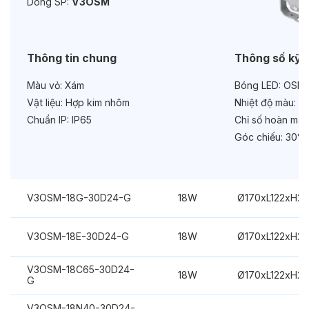
Dòng SP:
V3OSM
Bảo hành:
3 năm
Chức năng:
On/Off
Thông tin chung
Thông số kỹ 
Màu vỏ:
Xám
Bóng LED:
OSRA
Vật liệu:
Hợp kim nhôm
Nhiệt độ màu:
Xa
Chuẩn IP:
IP65
Chỉ số hoàn màu
Góc chiếu:
30°
V3OSM-18G-30D24-G
18W
Ø170xL122xH2
V3OSM-18E-30D24-G
18W
Ø170xL122xH2
V3OSM-18C65-30D24-
18W
Ø170xL122xH2
G
V3OSM-18N40-30D24-