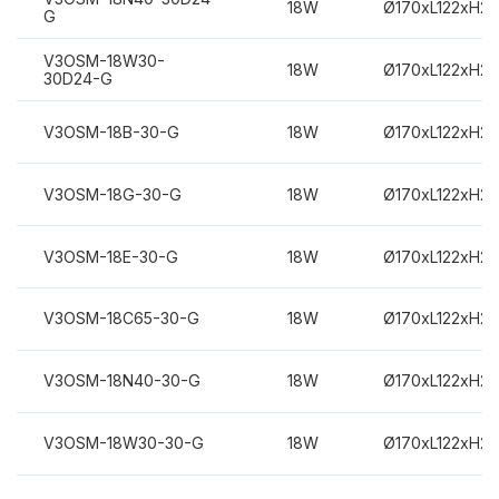
18W
Ø170xL122xH2
G
V3OSM-18W30-
18W
Ø170xL122xH2
30D24-G
V3OSM-18B-30-G
18W
Ø170xL122xH2
V3OSM-18G-30-G
18W
Ø170xL122xH2
V3OSM-18E-30-G
18W
Ø170xL122xH2
V3OSM-18C65-30-G
18W
Ø170xL122xH2
V3OSM-18N40-30-G
18W
Ø170xL122xH2
V3OSM-18W30-30-G
18W
Ø170xL122xH2