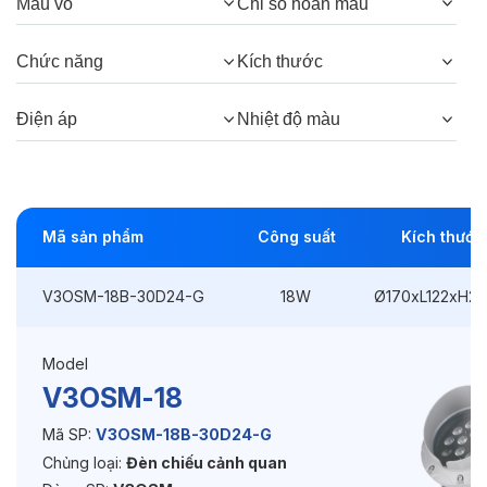
Màu vỏ
Chỉ số hoàn màu
Thông số Điện & Lắp đặt
Chức năng
Kích thước
Công suất:
18W
Điện áp
Nhiệt độ màu
Kiểu lắp đặt:
Ghim / Cắm
Điều hướng:
Có chỉnh hướng
Kích thước
Ø170xL122xH215mm
Mã sản phẩm
Công suất
Kích thước
Điện áp:
220VAC, 50Hz
V3OSM-18B-30D24-G
18W
Ø170xL122xH2
Độ bền & tùy chọn mở rộng
Model
V3OSM-18
Tuổi thọ:
>30000h
Mã SP:
V3OSM-18B-30D24-G
Bảo hành:
3 năm
Chủng loại:
Đèn chiếu cảnh quan