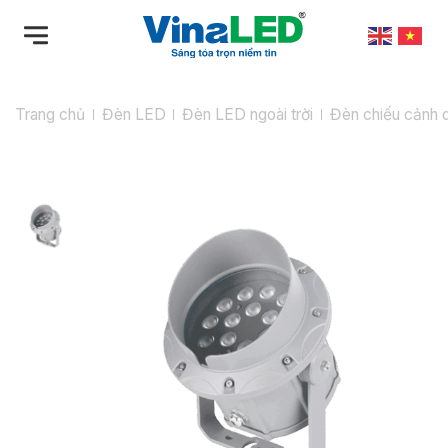
Bỏ
qua
nội
dung
Trang chủ
Đèn LED
Đèn LED ngoài trời
Đèn chiếu cảnh 