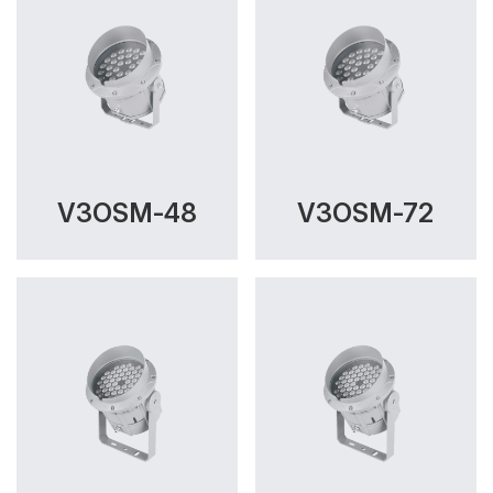
V3OSM-48
V3OSM-72