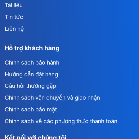
Tài liệu
Tin tức
Liên hệ
Hỗ trợ khách hàng
Chính sách bảo hành
Hướng dẫn đặt hàng
Câu hỏi thường gặp
Chính sách vận chuyển và giao nhận
Chính sách bảo mật
Chính sách về các phương thức thanh toán
Kết nối với chúng tôi