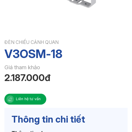
ĐÈN CHIẾU CẢNH QUAN
V3OSM-18
Giá tham khảo
2.187.000đ
Liên hệ tư vấn
Thông tin chi tiết