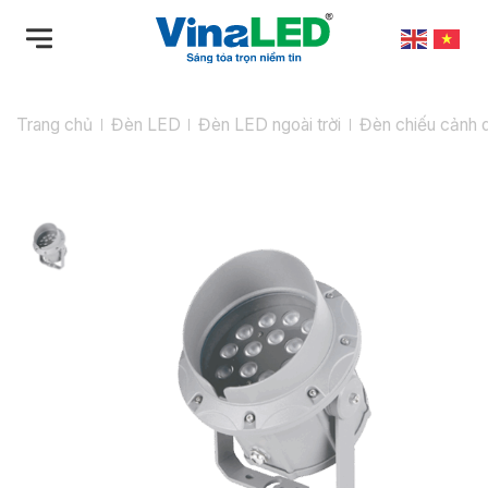
Bỏ
qua
nội
dung
Trang chủ
Đèn LED
Đèn LED ngoài trời
Đèn chiếu cảnh 