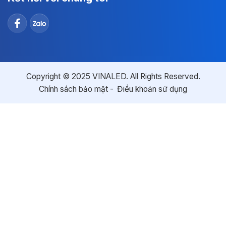
Copyright © 2025 VINALED. All Rights Reserved.
Chính sách bảo mật
Điều khoản sử dụng