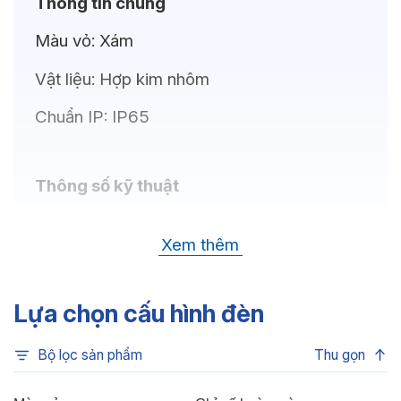
Thông tin chung
Màu vỏ:
Xám
Vật liệu:
Hợp kim nhôm
Chuẩn IP:
IP65
Thông số kỹ thuật
Bóng LED:
OSRAM (GERMANY)
Xem thêm
Nhiệt độ màu:
Xanh dương, Xanh lá, Đỏ,
6500K, 4000K, 3000K
Lựa chọn cấu hình đèn
Chỉ số hoàn màu:
CRI>80
Bộ lọc sản phẩm
Thu gọn
Góc chiếu:
30°, 15°, 5°