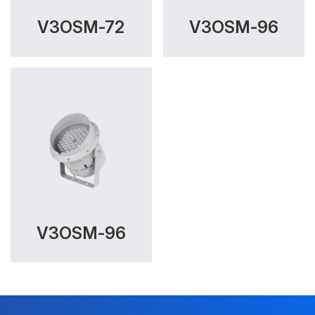
V3OSM-72
V3OSM-96
V3OSM-96