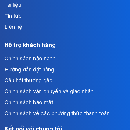
Tài liệu
Tin tức
Liên hệ
Hỗ trợ khách hàng
Chính sách bảo hành
Hướng dẫn đặt hàng
Câu hỏi thường gặp
Chính sách vận chuyển và giao nhận
Chính sách bảo mật
Chính sách về các phương thức thanh toán
Kết nối với chúng tôi