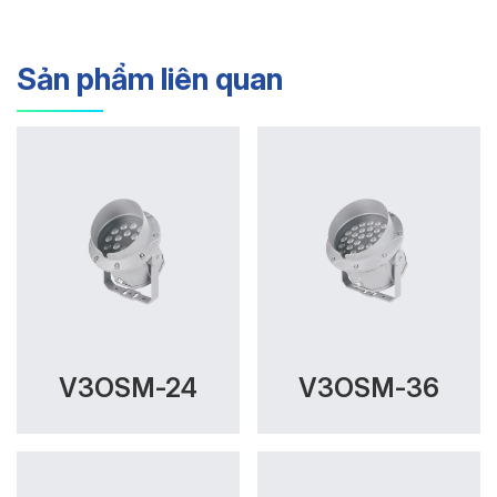
Sản phẩm liên quan
V3OSM-24
V3OSM-36