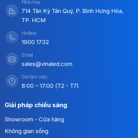
Nhà máy
714 Tân Kỳ Tân Quý, P. Bình Hưng Hòa,
TP. HCM
Hotline
1900 1732
Email
sales@vinaled.com
Giờ làm việc
8:00 – 17:00 (T2 - T7)
Giải pháp chiếu sáng
Showroom - Cửa hàng
Không gian sống