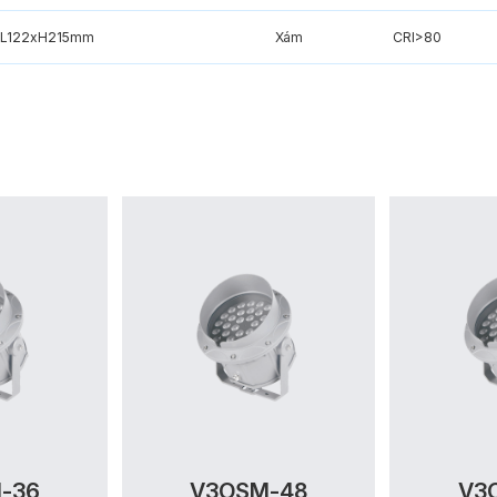
xL122xH215mm
Xám
CRI>80
-36
V3OSM-48
V3