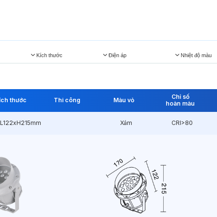
Kích thước
Điện áp
Nhiệt độ màu
Chỉ số
ích thước
Thi công
Màu vỏ
hoàn màu
xL122xH215mm
Xám
CRI>80