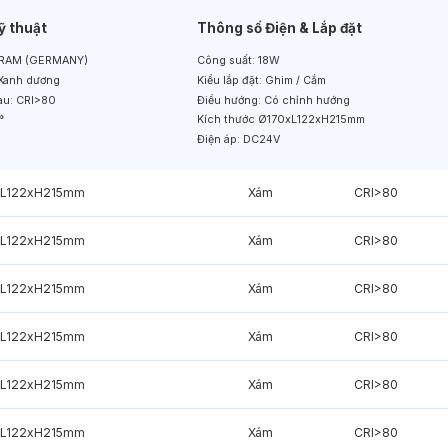
ỹ thuật
Thông số Điện & Lắp đặt
RAM (GERMANY)
Công suất:
18W
Xanh dương
Kiểu lắp đặt:
Ghim / Cắm
àu:
CRI>80
Điều hướng:
Có chỉnh hướng
°
Kích thước
Ø170xL122xH215mm
Điện áp:
DC24V
xL122xH215mm
Xám
CRI>80
xL122xH215mm
Xám
CRI>80
xL122xH215mm
Xám
CRI>80
xL122xH215mm
Xám
CRI>80
xL122xH215mm
Xám
CRI>80
xL122xH215mm
Xám
CRI>80