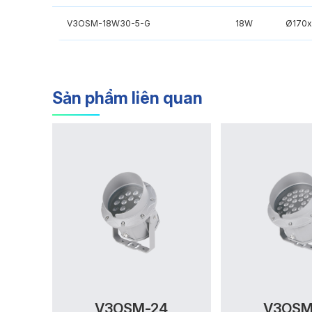
V3OSM-18W30-5-G
18W
Ø170
Sản phẩm liên quan
V3OSM-24
V3OSM