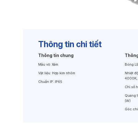
Đèn Chiếu Cảnh Quan
Đèn LED Chiếu Tường
Thông tin chi tiết
Thông tin chung
Thông
Màu vỏ:
Xám
Bóng L
Vật liệu:
Hợp kim nhôm
Nhiệt đ
4000K,
Chuẩn IP:
IP65
Chỉ số 
Quang 
(W)
Góc ch