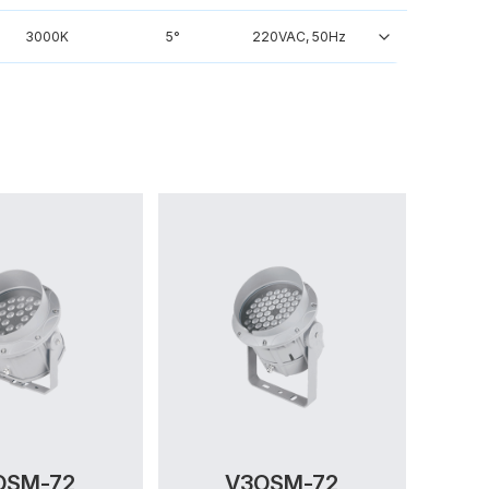
3000K
5°
220VAC, 50Hz
OSM-72
V3OSM-72