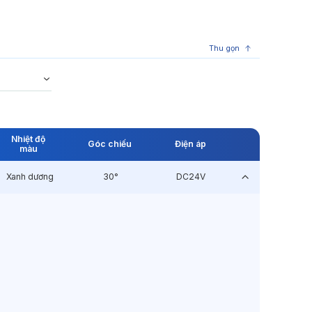
Thu gọn
Nhiệt độ
Góc chiếu
Điện áp
màu
Xanh dương
30°
DC24V