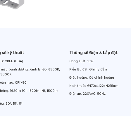
Đèn LED Chiếu Cửa Sổ
Đèn LED Âm Đất
Đèn Hồ Bơi
 số kỹ thuật
Thông số Điện & Lắp đặt
ED:
CREE (USA)
Công suất:
18W
ộ màu:
Xanh dương, Xanh lá, Đỏ, 6500K,
Kiểu lắp đặt:
Ghim / Cắm
 3000K
Điều hướng:
Có chỉnh hướng
hoàn màu:
CRI>80
Kích thước
Ø170xL122xH215mm
thông:
1620lm (C), 1620lm (N), 1500lm
Điện áp:
220VAC, 50Hz
iếu:
30°, 15°, 5°