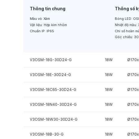
Thông tin chung
Thông số k
Màu vỏ:
Xám
Bóng LED:
OS
Vật liệu:
Hợp kim nhôm
Nhiệt độ màu:
Chuẩn IP:
IP65
Chỉ số hoàn m
Góc chiếu:
30
V3OSM-18G-30D24-G
18W
Ø170
V3OSM-18E-30D24-G
18W
Ø170
V3OSM-18C65-30D24-G
18W
Ø170
V3OSM-18N40-30D24-G
18W
Ø170
V3OSM-18W30-30D24-G
18W
Ø170
V3OSM-18B-30-G
18W
Ø170