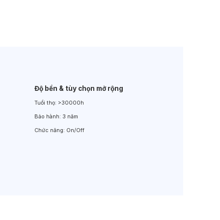
Đèn LED Sân Vườn
Đèn Đường
Độ bền & tùy chọn mở rộng
Tuổi thọ:
>30000h
Bảo hành:
3 năm
Chức năng:
On/Off