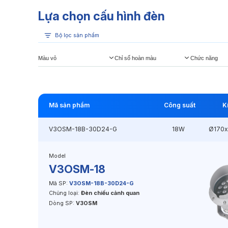
Lựa chọn cấu hình đèn
Bộ lọc sản phẩm
Màu vỏ
Chỉ số hoàn màu
Chức năng
Mã sản phẩm
Công suất
K
V3OSM-18B-30D24-G
18W
Ø170
Model
V3OSM-18
Mã SP:
V3OSM-18B-30D24-G
Chủng loại:
Đèn chiếu cảnh quan
Dòng SP:
V3OSM