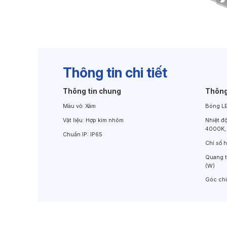
Đèn Chiếu Cảnh Quan
Đèn LED Chiếu Tường
Thông tin chi tiết
Thông tin chung
Thông
Màu vỏ:
Xám
Bóng L
Vật liệu:
Hợp kim nhôm
Nhiệt đ
4000K,
Chuẩn IP:
IP65
Chỉ số 
Quang 
(W)
Góc ch