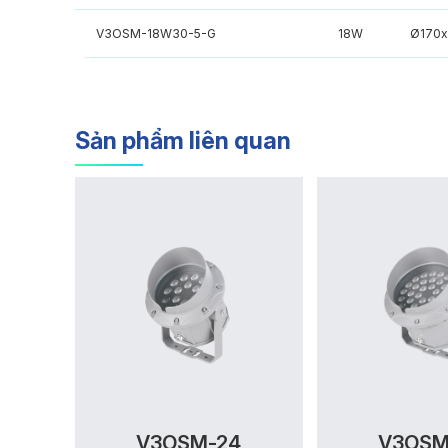
V3OSM-18W30-5-G
18W
Ø170
Sản phẩm liên quan
V3OSM-24
V3OSM