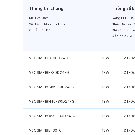
Thông tin chung
Thông số k
Màu vỏ:
Xám
Bóng LED:
OS
Vật liệu:
Hợp kim nhôm
Nhiệt độ màu:
Chuẩn IP:
IP65
Chỉ số hoàn m
Góc chiếu:
30
V3OSM-18G-30D24-G
18W
Ø170
V3OSM-18E-30D24-G
18W
Ø170
V3OSM-18C65-30D24-G
18W
Ø170
V3OSM-18N40-30D24-G
18W
Ø170
V3OSM-18W30-30D24-G
18W
Ø170
V3OSM-18B-30-G
18W
Ø170