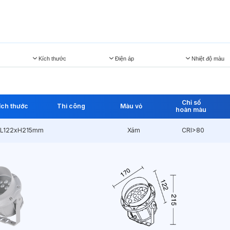
Kích thước
Điện áp
Nhiệt độ màu
Chỉ số
ích thước
Thi công
Màu vỏ
hoàn màu
xL122xH215mm
Xám
CRI>80