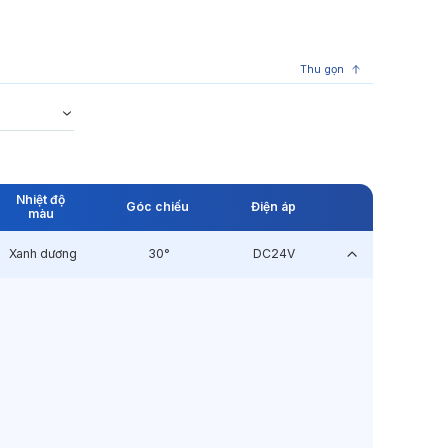
Thu gọn
Nhiệt độ
Góc chiếu
Điện áp
màu
Xanh dương
30°
DC24V