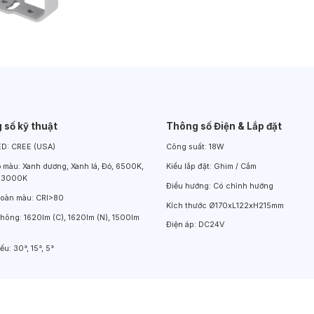
Đèn LED Chiếu Cửa Sổ
Đèn LED Âm Đất
Đèn Hồ Bơi
 số kỹ thuật
Thông số Điện & Lắp đặt
ED:
CREE (USA)
Công suất:
18W
ộ màu:
Xanh dương, Xanh lá, Đỏ, 6500K,
Kiểu lắp đặt:
Ghim / Cắm
 3000K
Điều hướng:
Có chỉnh hướng
hoàn màu:
CRI>80
Kích thước
Ø170xL122xH215mm
thông:
1620lm (C), 1620lm (N), 1500lm
Điện áp:
DC24V
iếu:
30°, 15°, 5°