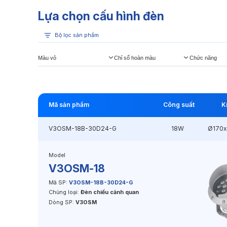
Lựa chọn cấu hình đèn
Bộ lọc sản phẩm
Màu vỏ
Chỉ số hoàn màu
Chức năng
Mã sản phẩm
Công suất
K
V3OSM-18B-30D24-G
18W
Ø170
Model
V3OSM-18
Mã SP:
V3OSM-18B-30D24-G
Chủng loại:
Đèn chiếu cảnh quan
Dòng SP:
V3OSM