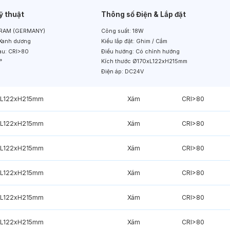
ỹ thuật
Thông số Điện & Lắp đặt
RAM (GERMANY)
Công suất:
18W
Xanh dương
Kiểu lắp đặt:
Ghim / Cắm
àu:
CRI>80
Điều hướng:
Có chỉnh hướng
°
Kích thước
Ø170xL122xH215mm
Điện áp:
DC24V
xL122xH215mm
Xám
CRI>80
xL122xH215mm
Xám
CRI>80
xL122xH215mm
Xám
CRI>80
xL122xH215mm
Xám
CRI>80
xL122xH215mm
Xám
CRI>80
xL122xH215mm
Xám
CRI>80