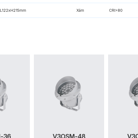
xL122xH215mm
Xám
CRI>80
-36
V3OSM-48
V3