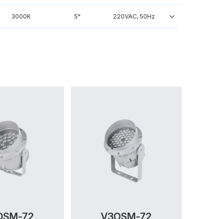
3000K
5°
220VAC, 50Hz
OSM-72
V3OSM-72