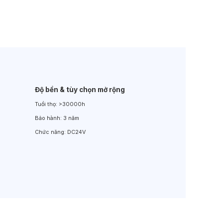
Đèn LED Sân Vườn
Đèn Đường
Độ bền & tùy chọn mở rộng
Tuổi thọ:
>30000h
Bảo hành:
3 năm
Chức năng:
DC24V