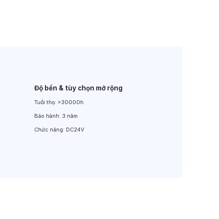
Đèn LED Sân Vườn
Đèn Đường
Độ bền & tùy chọn mở rộng
Tuổi thọ:
>30000h
Bảo hành:
3 năm
Chức năng:
DC24V