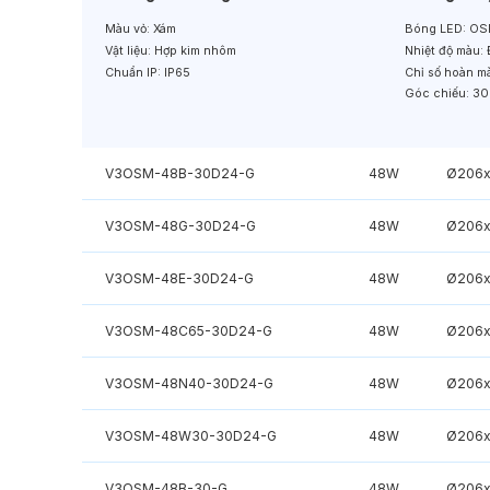
Màu vỏ:
Xám
Bóng LED:
OS
Vật liệu:
Hợp kim nhôm
Nhiệt độ màu:
Chuẩn IP:
IP65
Chỉ số hoàn m
Góc chiếu:
30
V3OSM-48B-30D24-G
48W
Ø206x
V3OSM-48G-30D24-G
48W
Ø206x
V3OSM-48E-30D24-G
48W
Ø206x
V3OSM-48C65-30D24-G
48W
Ø206x
V3OSM-48N40-30D24-G
48W
Ø206x
V3OSM-48W30-30D24-G
48W
Ø206x
V3OSM-48B-30-G
48W
Ø206x