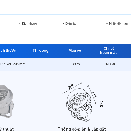
Kích thước
Điện áp
Nhiệt độ màu
Chỉ số
ích thước
Thi công
Màu vỏ
hoàn màu
L145xH245mm
Xám
CRI>80
ỹ thuật
Thông số Điện & Lắp đặt