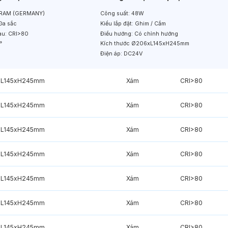
RAM (GERMANY)
Công suất:
48W
Đa sắc
Kiểu lắp đặt:
Ghim / Cắm
àu:
CRI>80
Điều hướng:
Có chỉnh hướng
°
Kích thước
Ø206xL145xH245mm
Điện áp:
DC24V
L145xH245mm
Xám
CRI>80
L145xH245mm
Xám
CRI>80
L145xH245mm
Xám
CRI>80
L145xH245mm
Xám
CRI>80
L145xH245mm
Xám
CRI>80
L145xH245mm
Xám
CRI>80
L145xH245mm
Xám
CRI>80