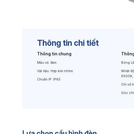
Đèn Chiếu Cảnh Quan
Đèn LED Chiếu Tường
Thông tin chi tiết
Thông tin chung
Thông
Màu vỏ:
Xám
Bóng L
Vật liệu:
Hợp kim nhôm
Nhiệt đ
6500K,
Chuẩn IP:
IP65
Chỉ số 
Góc ch
Lựa chọn cấu hình đèn