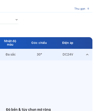
Thu gọn
Nhiệt độ
Góc chiếu
Điện áp
màu
Đa sắc
30°
DC24V
Độ bền & tùy chọn mở rộng