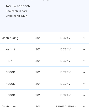
Tuổi thọ:
>30000h
Bảo hành:
3 năm
Chức năng:
DMX
Xanh dương
30°
DC24V
Xanh lá
30°
DC24V
Đỏ
30°
DC24V
6500K
30°
DC24V
4000K
30°
DC24V
3000K
30°
DC24V
Xanh dương
30°
220VAC, 50Hz