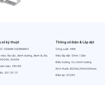
Đèn LED Chiếu Cửa Sổ
Đèn LED Âm Đất
Đèn Hồ Bơi
 số kỹ thuật
Thông số Điện & Lắp đặt
ED:
OSRAM (GERMANY)
Công suất:
48W
ộ màu:
Đa sắc, Xanh dương, Xanh lá, Đỏ,
Kiểu lắp đặt:
Ghim / Cắm
 4000K, 3000K
Điều hướng:
Có chỉnh hướng
hoàn màu:
CRI>80
Kích thước
Ø206xL145xH245mm
iếu:
30°, 15°, 5°
Điện áp:
DC24V