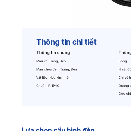
Đèn Chiếu Cảnh Quan
Đèn LED Chiếu Tường
Thông tin chi tiết
Thông tin chung
Thông
Màu vỏ:
Trắng, Đen
Bóng L
Màu chóa đèn:
Trắng, Đen
Nhiệt đ
Vật liệu:
Hợp kim nhôm
Chỉ số 
Chuẩn IP:
IP40
Quang 
Góc ch
Lựa chọn cấu hình đèn