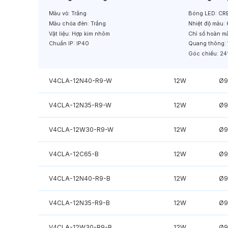
Màu vỏ:
Trắng
Bóng LED:
CRE
Màu chóa đèn:
Trắng
Nhiệt độ màu:
Vật liệu:
Hợp kim nhôm
Chỉ số hoàn m
Chuẩn IP:
IP40
Quang thông:
Góc chiếu:
24
V4CLA-12N40-R9-W
12W
Ø9
V4CLA-12N35-R9-W
12W
Ø9
V4CLA-12W30-R9-W
12W
Ø9
V4CLA-12C65-B
12W
Ø9
V4CLA-12N40-R9-B
12W
Ø9
V4CLA-12N35-R9-B
12W
Ø9
V4CLA-12W30-R9-B
12W
Ø9