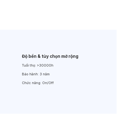
Đèn LED Sân Vườn
Đèn Đường
Độ bền & tùy chọn mở rộng
Tuổi thọ:
>30000h
Bảo hành:
3 năm
Chức năng:
On/Off