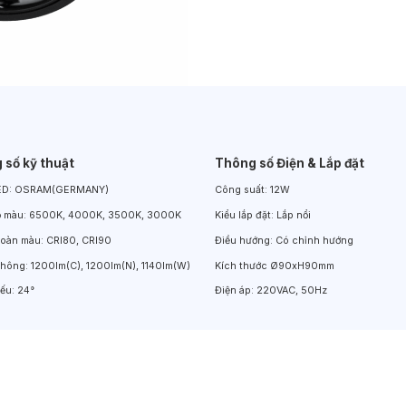
Đèn LED Chiếu Cửa Sổ
Đèn LED Âm Đất
Đèn Hồ Bơi
 số kỹ thuật
Thông số Điện & Lắp đặt
ED:
OSRAM(GERMANY)
Công suất:
12W
ộ màu:
6500K, 4000K, 3500K, 3000K
Kiểu lắp đặt:
Lắp nổi
hoàn màu:
CRI80, CRI90
Điều hướng:
Có chỉnh hướng
thông:
1200lm(C), 1200lm(N), 1140lm(W)
Kích thước
Ø90xH90mm
iếu:
24°
Điện áp:
220VAC, 50Hz