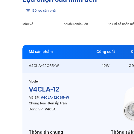
Bộ lọc sản phẩm
Màu vỏ
Màu chóa đèn
Chỉ số hoàn m
Mã sản phẩm
Công suất
K
V4CLA-12C65-W
12W
Ø9
Model
V4CLA-12
Mã SP:
V4CLA-12C65-W
Chủng loại:
Đèn ốp trần
Dòng SP:
V4CLA
Thông tin chung
Thông số k