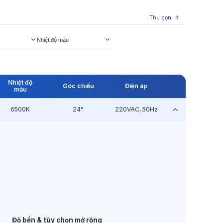
Thu gọn
Nhiệt độ màu
Nhiệt độ
Góc chiếu
Điện áp
màu
6500K
24°
220VAC, 50Hz
Độ bền & tùy chọn mở rộng