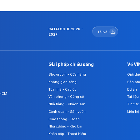
CATALOGUE 2026 -
Tải về
2027
Giải pháp chiếu sáng
Về VI
Showroom - Cửa hàng
Giới th
Không gian sống
Sản ph
Tòa nhà - Cao ốc
Dự án
. HCM
Văn phòng - Công sở
Tài liệu
Nhà hàng - Khách sạn
Tin tức
Cảnh quan - Sân vườn
Liên hệ
Giao thông - Đô thị
Nhà xưởng - Kho bãi
Khẩn cấp - Thoát hiểm