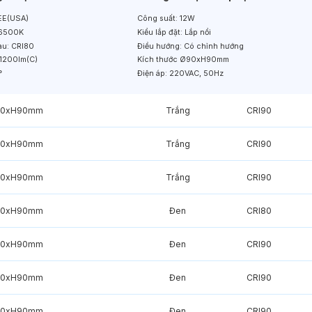
E(USA)
Công suất:
12W
6500K
Kiểu lắp đặt:
Lắp nổi
àu:
CRI80
Điều hướng:
Có chỉnh hướng
1200lm(C)
Kích thước
Ø90xH90mm
°
Điện áp:
220VAC, 50Hz
0xH90mm
Trắng
CRI90
0xH90mm
Trắng
CRI90
0xH90mm
Trắng
CRI90
0xH90mm
Đen
CRI80
0xH90mm
Đen
CRI90
0xH90mm
Đen
CRI90
0xH90mm
Đen
CRI90