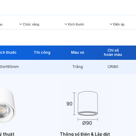
àu
Chức năng
Kích thước
Điện áp
Chỉ số
ích thước
Thi công
Màu vỏ
hoàn màu
0xH90mm
Trắng
CRI80
ỹ thuật
Thông số Điện & Lắp đặt