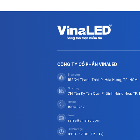
CÔNG TY CỔ PHẦN VINALED
Showroom
152/24 Thành Thái, P. Hòa Hưng, TP. HCM
Nhà máy
714 Tân Kỳ Tân Quý, P. Bình Hưng Hòa, TP
Hotline
1900 1732
Email
sales@vinaled.com
Giờ làm việc
8:00 – 17:00 (T2 - T7)