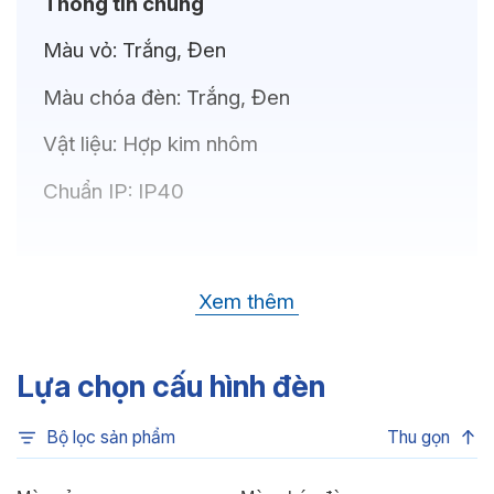
Thông tin chung
Màu vỏ:
Trắng, Đen
Màu chóa đèn:
Trắng, Đen
Vật liệu:
Hợp kim nhôm
Chuẩn IP:
IP40
Thông số kỹ thuật
Xem thêm
Bóng LED:
OSRAM(GERMANY)
Nhiệt độ màu:
6500K, 4000K, 3500K,
Lựa chọn cấu hình đèn
3000K
Bộ lọc sản phẩm
Thu gọn
Chỉ số hoàn màu:
CRI80, CRI90