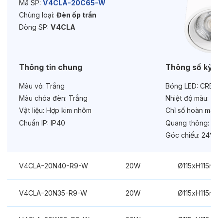
Mã SP:
V4CLA-20C65-W
Chủng loại:
Đèn ốp trần
Tuổi thọ:
>30000h
Dòng SP:
V4CLA
Bảo hành:
3 năm
Chức năng:
On/Off
Thông tin chung
Thông số kỹ 
Màu vỏ:
Trắng
Bóng LED:
CREE
Màu chóa đèn:
Trắng
Nhiệt độ màu:
6
Vật liệu:
Hợp kim nhôm
Chỉ số hoàn màu
Chuẩn IP:
IP40
Quang thông:
20
Góc chiếu:
24°
V4CLA-20N40-R9-W
20W
Ø115xH115m
V4CLA-20N35-R9-W
20W
Ø115xH115m